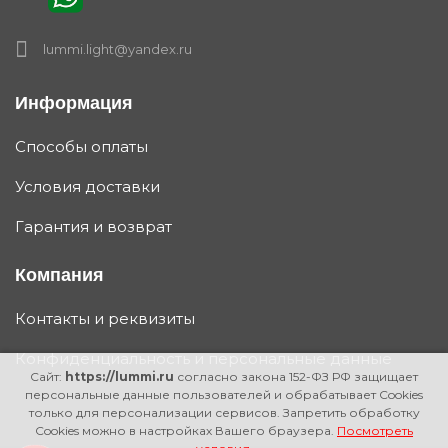
lummi.light@yandex.ru
Информация
Способы оплаты
Условия доставки
Гарантия и возврат
Компания
Контакты и реквизиты
Конфиденциальность и персональные данные
Сайт:
https://lummi.ru
согласно закона 152-ФЗ РФ защищает
персональные данные пользователей и обрабатывает Cookies
только для персонализации сервисов. Запретить обработку
Cookies можно в настройках Вашего браузера.
Посмотреть